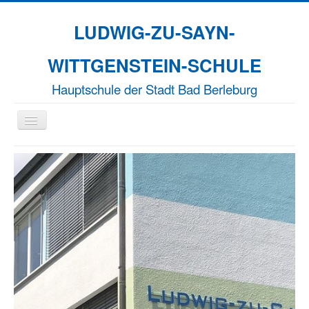
LUDWIG-ZU-SAYN-
WITTGENSTEIN-SCHULE
Hauptschule der Stadt Bad Berleburg
Navigation
an/aus
Aktuelles
Unsere Schule
Naturparkschule
Erasmus+
EFFORT-A
Termine
Kontakt