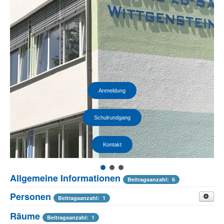
Anmeldung
Schulrundgang
Kontakt
Allgemeine Informationen
Beitragsanzahl: 6
Personen
Beitragsanzahl: 1
Räume
Lehrer
Beitragsanzahl: 1
Beitragsanzahl: 2