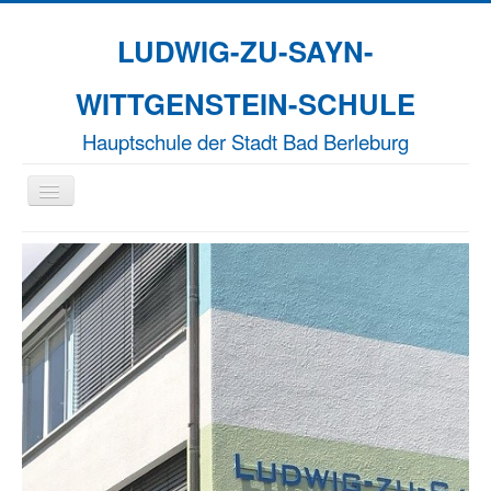
LUDWIG-ZU-SAYN-
WITTGENSTEIN-SCHULE
Hauptschule der Stadt Bad Berleburg
Navigation
an/aus
Aktuelles
Unsere Schule
Naturparkschule
Erasmus+
EFFORT-A
Termine
Kontakt