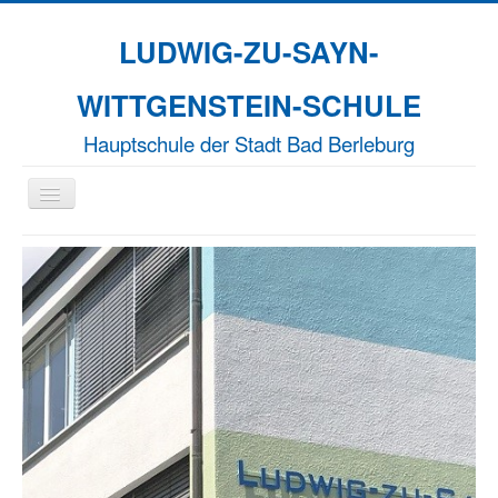
LUDWIG-ZU-SAYN-
WITTGENSTEIN-SCHULE
Hauptschule der Stadt Bad Berleburg
Navigation
an/aus
Aktuelles
Unsere Schule
Naturparkschule
Erasmus+
EFFORT-A
Termine
Kontakt