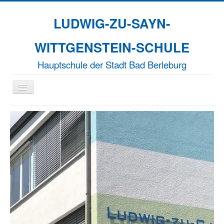
LUDWIG-ZU-SAYN-
WITTGENSTEIN-SCHULE
Hauptschule der Stadt Bad Berleburg
Navigation
an/aus
Aktuelles
Unsere Schule
Naturparkschule
Erasmus+
EFFORT-A
Termine
Kontakt