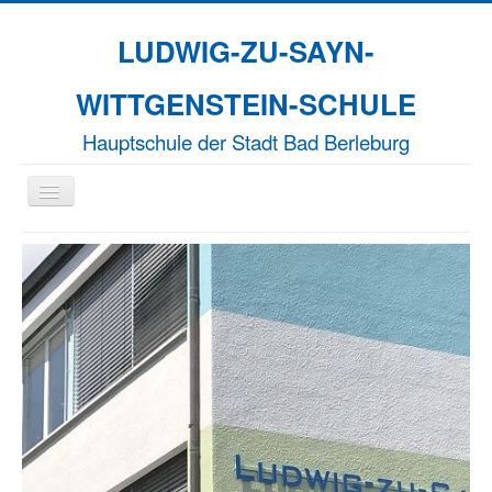
LUDWIG-ZU-SAYN-
WITTGENSTEIN-SCHULE
Hauptschule der Stadt Bad Berleburg
Navigation
an/aus
Aktuelles
Unsere Schule
Naturparkschule
Erasmus+
EFFORT-A
Termine
Kontakt