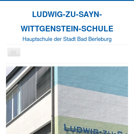
LUDWIG-ZU-SAYN-
WITTGENSTEIN-SCHULE
Hauptschule der Stadt Bad Berleburg
Navigation
an/aus
Aktuelles
Unsere Schule
Naturparkschule
Erasmus+
EFFORT-A
Termine
Kontakt